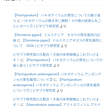
【Pachypodium】 パキポディウムの実生についての振り返
り
に
パキポディウムの接ぎ木に挑戦！その後の経過も丸ご
とレポート① | ビザプラ研究室
より
【Dorstenia gigas】 ドルステニア ギガスの実生栽培の記
録
に
【Dorstenia gigas】 ドルステニアギガスの実生栽培に
ついて 2026 | ビザプラ研究室
より
ビザプラ研究室の土配合！大体の珍奇植物はこれでいけま
す！
に
【Pachypodium】 パキポディウムの実生についての
振り返り | ビザプラ研究室
より
【Pachypodium ambongense】パキポディウム アンボンゲ
ンセの実生栽培について②
に
【Pachypodium
ambongense】パキポディウム アンボンゲンセの実生栽培
について① | ビザプラ研究室
より
ビザプラ研究室の土配合！大体の珍奇植物はこれでいけま
す！
に
【Astrophytum asterias】アストロフィツム アステ