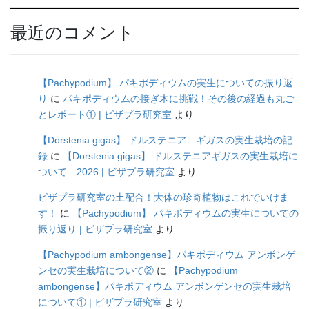
最近のコメント
【Pachypodium】 パキポディウムの実生についての振り返
り
に
パキポディウムの接ぎ木に挑戦！その後の経過も丸ご
とレポート① | ビザプラ研究室
より
【Dorstenia gigas】 ドルステニア ギガスの実生栽培の記
録
に
【Dorstenia gigas】 ドルステニアギガスの実生栽培に
ついて 2026 | ビザプラ研究室
より
ビザプラ研究室の土配合！大体の珍奇植物はこれでいけま
す！
に
【Pachypodium】 パキポディウムの実生についての
振り返り | ビザプラ研究室
より
【Pachypodium ambongense】パキポディウム アンボンゲ
ンセの実生栽培について②
に
【Pachypodium
ambongense】パキポディウム アンボンゲンセの実生栽培
について① | ビザプラ研究室
より