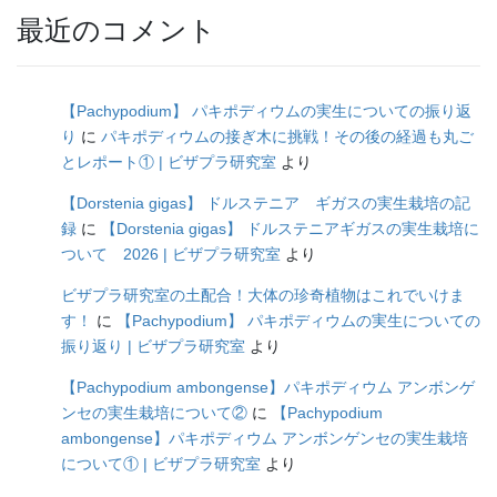
最近のコメント
【Pachypodium】 パキポディウムの実生についての振り返
り
に
パキポディウムの接ぎ木に挑戦！その後の経過も丸ご
とレポート① | ビザプラ研究室
より
【Dorstenia gigas】 ドルステニア ギガスの実生栽培の記
録
に
【Dorstenia gigas】 ドルステニアギガスの実生栽培に
ついて 2026 | ビザプラ研究室
より
ビザプラ研究室の土配合！大体の珍奇植物はこれでいけま
す！
に
【Pachypodium】 パキポディウムの実生についての
振り返り | ビザプラ研究室
より
【Pachypodium ambongense】パキポディウム アンボンゲ
ンセの実生栽培について②
に
【Pachypodium
ambongense】パキポディウム アンボンゲンセの実生栽培
について① | ビザプラ研究室
より