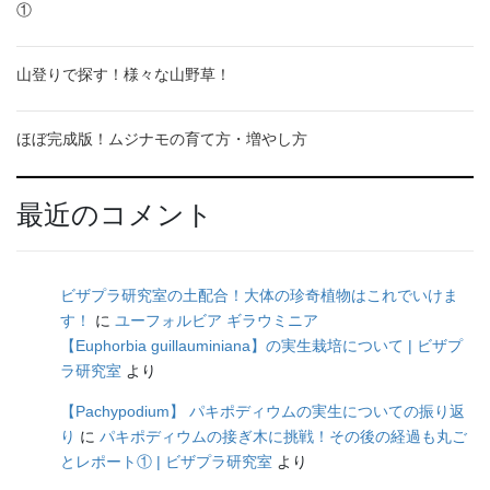
①
山登りで探す！様々な山野草！
ほぼ完成版！ムジナモの育て方・増やし方
最近のコメント
ビザプラ研究室の土配合！大体の珍奇植物はこれでいけま
す！
に
ユーフォルビア ギラウミニア
【Euphorbia guillauminiana】の実生栽培について | ビザプ
ラ研究室
より
【Pachypodium】 パキポディウムの実生についての振り返
り
に
パキポディウムの接ぎ木に挑戦！その後の経過も丸ご
とレポート① | ビザプラ研究室
より