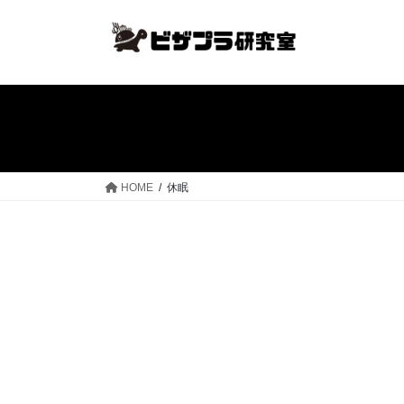
コ
ナ
ン
ビ
テ
ゲ
ン
ー
ツ
シ
へ
ョ
ス
ン
キ
に
ッ
移
HOME
休眠
プ
動