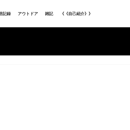
培記録
アウトドア
雑記
《《自己紹介》》