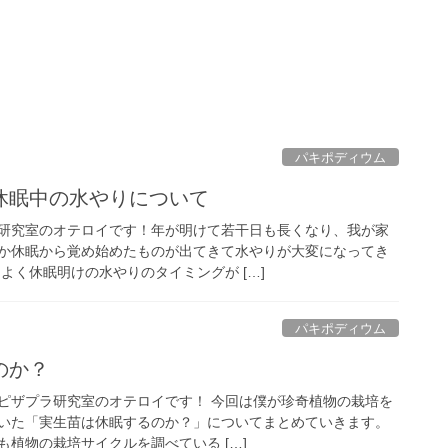
パキポディウム
休眠中の水やりについて
研究室のオテロイです！年が明けて若干日も長くなり、我が家
か休眠から覚め始めたものが出てきて水やりが大変になってき
よく休眠明けの水やりのタイミングが […]
パキポディウム
のか？
ピザプラ研究室のオテロイです！ 今回は僕が珍奇植物の栽培を
いた「実生苗は休眠するのか？」についてまとめていきます。
植物の栽培サイクルを調べている […]