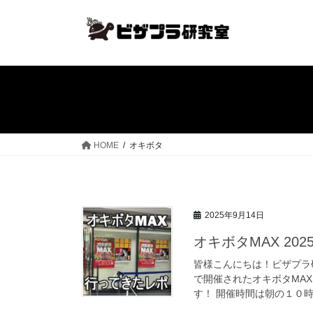
コ
ナ
ン
ビ
テ
ゲ
ン
ー
ツ
シ
へ
ョ
ス
ン
キ
に
ッ
移
HOME
オキボタ
プ
動
2025年9月14日
オキボタMAX 20
皆様こんにちは！ビザプラ研
で開催されたオキボタMAX
す！ 開催時間は朝の１０時