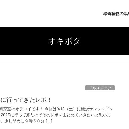
珍奇植物の栽
オキボタ
ドルステニア
25に行ってきたレポ！
究室のオテロイです！ 今回は9/13（土）に池袋サンシャイン
 2025に行って来たのでそのレポをまとめていきたいと思いま
。少し早めに９時５０分 […]