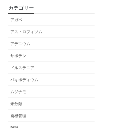
カテゴリー
アガベ
アストロフィツム
アデニウム
サボテン
ドルステニア
パキポディウム
ムジナモ
未分類
発根管理
雑記