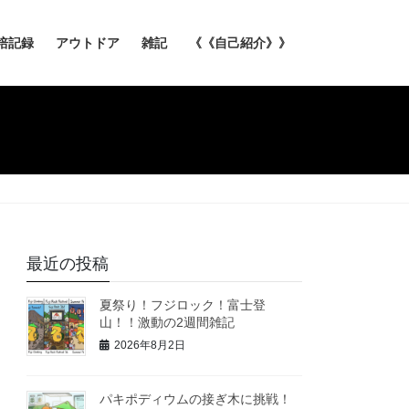
培記録
アウトドア
雑記
《《自己紹介》》
最近の投稿
夏祭り！フジロック！富士登
山！！激動の2週間雑記
2026年8月2日
パキポディウムの接ぎ木に挑戦！