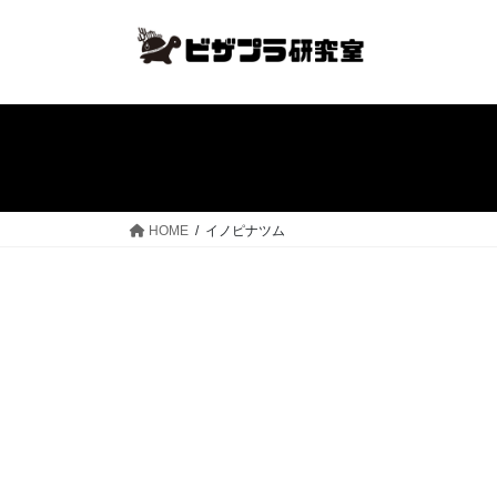
コ
ナ
ン
ビ
テ
ゲ
ン
ー
ツ
シ
へ
ョ
ス
ン
キ
に
ッ
移
HOME
イノピナツム
プ
動