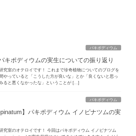
パキポディウム
um】 パキポディウムの実生についての振り返り
研究室のオテロイです！ これまで珍奇植物についてのブログを
間やっていると「こうした方が良いな」とか「良くないと思っ
ると悪くなかったな」ということが […]
パキポディウム
 inopinatum】パキポディウム イノピナツムの実
研究室のオテロイです！ 今回はパキポディウム イノピナツム