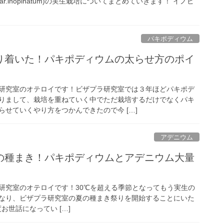
tum var.inopinatum)の実生栽培についてまとめていきます！ イノピ
パキポディウム
り着いた！パキポディウムの太らせ方のポイ
研究室のオテロイです！ビザプラ研究室では３年ほどパキポデ
りまして、栽培を重ねていく中でただ栽培するだけでなくパキ
せていくやり方をつかんできたので今 […]
アデニウム
の種まき！パキポディウムとアデニウム大量
研究室のオテロイです！30℃を超える季節となってもう実生の
なり、ビザプラ研究室の夏の種まき祭りを開始することにいた
お世話になってい […]