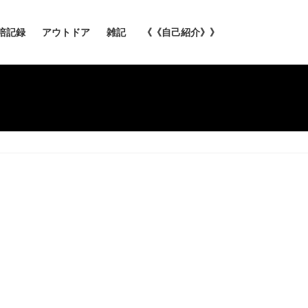
培記録
アウトドア
雑記
《《自己紹介》》