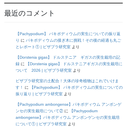
最近のコメント
【Pachypodium】 パキポディウムの実生についての振り返
り
に
パキポディウムの接ぎ木に挑戦！その後の経過も丸ご
とレポート① | ビザプラ研究室
より
【Dorstenia gigas】 ドルステニア ギガスの実生栽培の記
録
に
【Dorstenia gigas】 ドルステニアギガスの実生栽培に
ついて 2026 | ビザプラ研究室
より
ビザプラ研究室の土配合！大体の珍奇植物はこれでいけま
す！
に
【Pachypodium】 パキポディウムの実生についての
振り返り | ビザプラ研究室
より
【Pachypodium ambongense】パキポディウム アンボンゲ
ンセの実生栽培について②
に
【Pachypodium
ambongense】パキポディウム アンボンゲンセの実生栽培
について① | ビザプラ研究室
より