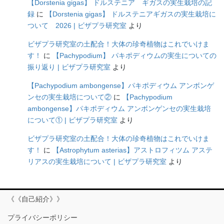
【Dorstenia gigas】 ドルステニア ギガスの実生栽培の記
録
に
【Dorstenia gigas】 ドルステニアギガスの実生栽培に
ついて 2026 | ビザプラ研究室
より
ビザプラ研究室の土配合！大体の珍奇植物はこれでいけま
す！
に
【Pachypodium】 パキポディウムの実生についての
振り返り | ビザプラ研究室
より
【Pachypodium ambongense】パキポディウム アンボンゲ
ンセの実生栽培について②
に
【Pachypodium
ambongense】パキポディウム アンボンゲンセの実生栽培
について① | ビザプラ研究室
より
ビザプラ研究室の土配合！大体の珍奇植物はこれでいけま
す！
に
【Astrophytum asterias】アストロフィツム アステ
リアスの実生栽培について | ビザプラ研究室
より
《《自己紹介》》
プライバシーポリシー