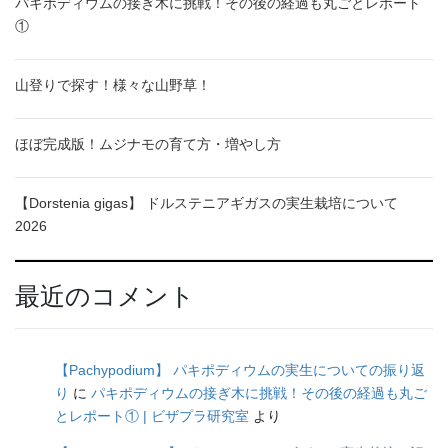
パキポディウムの接ぎ木に挑戦！その後の経過も丸ごとレポート
①
山登りで探す！様々な山野草！
ほぼ完成版！ムジナモの育て方・増やし方
【Dorstenia gigas】 ドルステニアギガスの実生栽培について
2026
最近のコメント
【Pachypodium】 パキポディウムの実生についての振り返
り
に
パキポディウムの接ぎ木に挑戦！その後の経過も丸ご
とレポート① | ビザプラ研究室
より