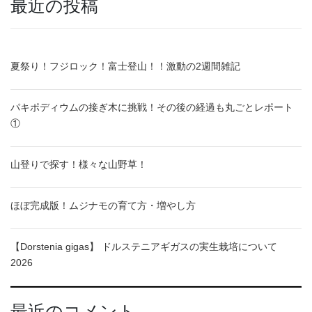
最近の投稿
夏祭り！フジロック！富士登山！！激動の2週間雑記
パキポディウムの接ぎ木に挑戦！その後の経過も丸ごとレポート
①
山登りで探す！様々な山野草！
ほぼ完成版！ムジナモの育て方・増やし方
【Dorstenia gigas】 ドルステニアギガスの実生栽培について
2026
最近のコメント