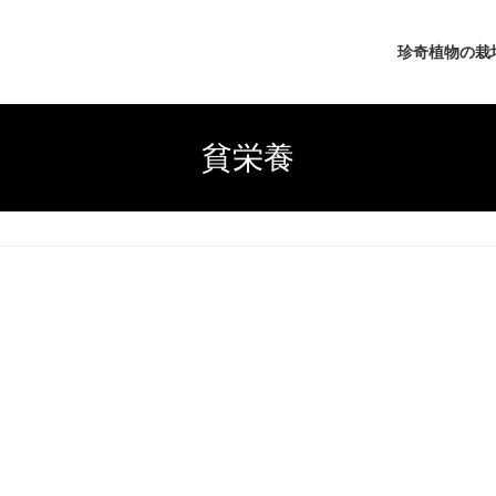
珍奇植物の栽
貧栄養