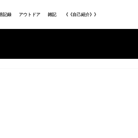
培記録
アウトドア
雑記
《《自己紹介》》