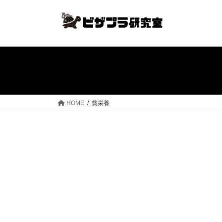
コ
ナ
ン
ビ
テ
ゲ
ン
ー
ツ
シ
へ
ョ
ス
ン
キ
に
ッ
移
HOME
貧栄養
プ
動