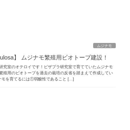
ムジナモ
vesiculosa】 ムジナモ繁殖用ビオトープ建設！
研究室のオテロイです！ビザプラ研究室で育てていたムジナモ
繁殖用のビオトープを過去の栽培の反省を踏まえて作成してい
ナモを育てるには①弱酸性であること […]