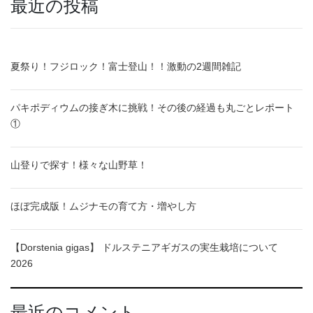
最近の投稿
夏祭り！フジロック！富士登山！！激動の2週間雑記
パキポディウムの接ぎ木に挑戦！その後の経過も丸ごとレポート
①
山登りで探す！様々な山野草！
ほぼ完成版！ムジナモの育て方・増やし方
【Dorstenia gigas】 ドルステニアギガスの実生栽培について
2026
最近のコメント