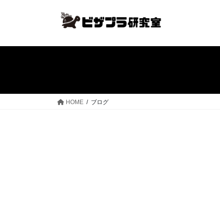
コ
ナ
ン
ビ
テ
ゲ
ン
ー
ツ
シ
へ
ョ
ス
ン
キ
に
ッ
移
HOME
ブログ
プ
動