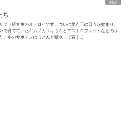
雑記
たち
ザプラ研究室のオテロイです。ついに氷点下の日々が始まり、
外で育てていたギムノカリキウムとアストロフィツムなどのサ
。冬のサボテンはほとんど断水して育 […]