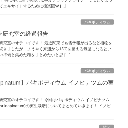
エキサイトするために後楽園W […]
パキポディウム
ラ研究室の経過報告
研究室のオテロイです！ 最近関東でも雪予報が出るなど植物を
続きましたが、ようやく来週から15℃を超える気温になるとい
準備と集めた種をまとめたいと思 […]
パキポディウム
 inopinatum】パキポディウム イノピナツムの実
研究室のオテロイです！ 今回はパキポディウム イノピナツム
tum var.inopinatum)の実生栽培についてまとめていきます！ イノピ
雑記