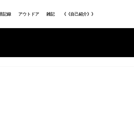
培記録
アウトドア
雑記
《《自己紹介》》