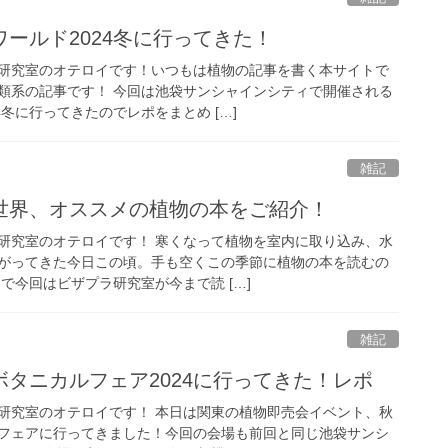
ールド2024冬に行ってきた！
研究室のオテロイです！いつもは植物の記事を書く本サイトで
類系の記事です！ 今回は池袋サンシャインシティで開催される
4冬に行ってきたのでレポをまとめ […]
雑記
世界、オススメの植物の本をご紹介！
研究室のオテロイです！ 寒くなって植物を室内に取り込み、水
がってきた今日この頃。手も空くこの季節に植物の本を読むの
で今回はビザプラ研究室が今まで読 […]
雑記
タニカルフェア2024に行ってきた！レポ
研究室のオテロイです！ 本日は関東の植物即売会イベント、秋
フェアに行ってきました！今回の会場も前回と同じ池袋サンシ