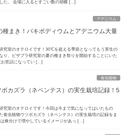
た。 会場に入るとすごい数の胡蝶 […]
アデニウム
の種まき！パキポディウムとアデニウム大量
研究室のオテロイです！30℃を超える季節となってもう実生の
なり、ビザプラ研究室の夏の種まき祭りを開始することにいた
お世話になってい […]
食虫植物
s】ウツボカズラ（ネペンテス）の実生栽培記録！5
研究室のオテロイです！今回は今まで気になってはいたもの
た食虫植物ウツボカズラ（ネペンテス）の実生栽培の記録をま
は株分けで増やしているイメージがあっ […]