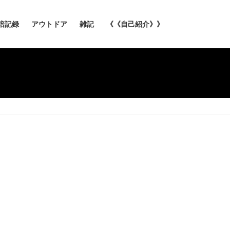
培記録
アウトドア
雑記
《《自己紹介》》