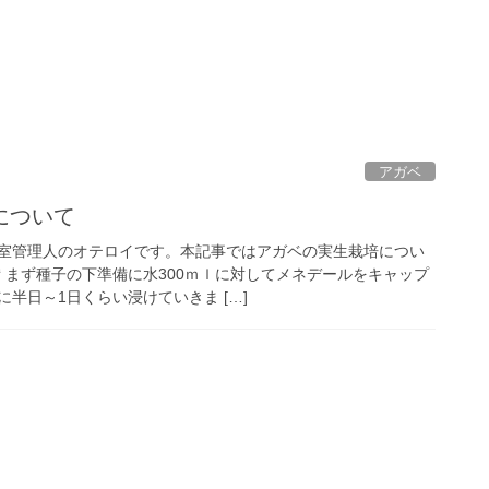
アガベ
について
室管理人のオテロイです。本記事ではアガベの実生栽培につい
 まず種子の下準備に水300ｍｌに対してメネデールをキャップ
半日～1日くらい浸けていきま […]