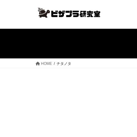
コ
ナ
ン
ビ
テ
ゲ
ン
ー
ツ
シ
へ
ョ
ス
ン
キ
に
ッ
移
HOME
チタノタ
プ
動