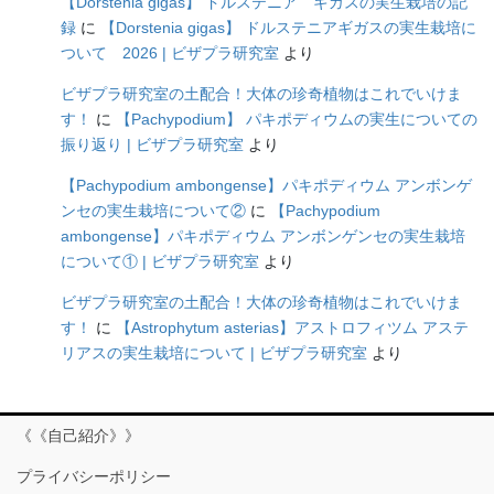
【Dorstenia gigas】 ドルステニア ギガスの実生栽培の記
録
に
【Dorstenia gigas】 ドルステニアギガスの実生栽培に
ついて 2026 | ビザプラ研究室
より
ビザプラ研究室の土配合！大体の珍奇植物はこれでいけま
す！
に
【Pachypodium】 パキポディウムの実生についての
振り返り | ビザプラ研究室
より
【Pachypodium ambongense】パキポディウム アンボンゲ
ンセの実生栽培について②
に
【Pachypodium
ambongense】パキポディウム アンボンゲンセの実生栽培
について① | ビザプラ研究室
より
ビザプラ研究室の土配合！大体の珍奇植物はこれでいけま
す！
に
【Astrophytum asterias】アストロフィツム アステ
リアスの実生栽培について | ビザプラ研究室
より
《《自己紹介》》
プライバシーポリシー