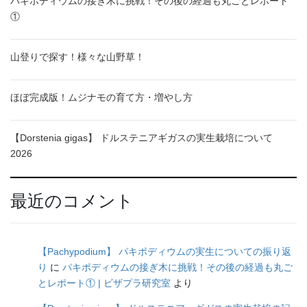
パキポディウムの接ぎ木に挑戦！その後の経過も丸ごとレポート
①
山登りで探す！様々な山野草！
ほぼ完成版！ムジナモの育て方・増やし方
【Dorstenia gigas】 ドルステニアギガスの実生栽培について
2026
最近のコメント
【Pachypodium】 パキポディウムの実生についての振り返
り
に
パキポディウムの接ぎ木に挑戦！その後の経過も丸ご
とレポート① | ビザプラ研究室
より