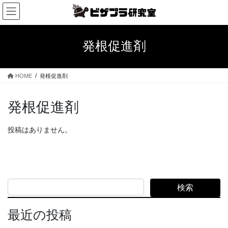
コ
ナ
ン
ビ
テ
ゲ
ン
ー
発根促進剤
ツ
シ
へ
ョ
ス
ン
HOME
発根促進剤
キ
に
ッ
移
プ
動
発根促進剤
投稿はありません。
検索
最近の投稿