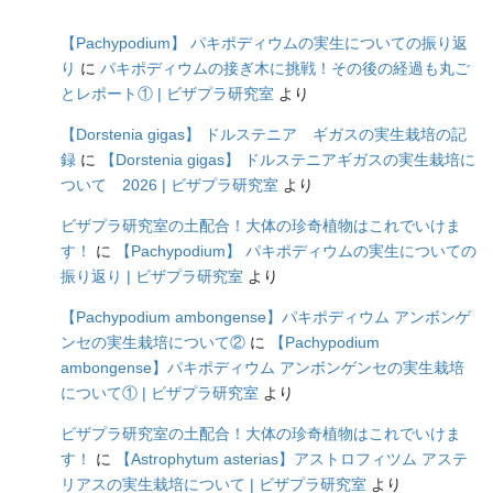
【Pachypodium】 パキポディウムの実生についての振り返
り
に
パキポディウムの接ぎ木に挑戦！その後の経過も丸ご
とレポート① | ビザプラ研究室
より
【Dorstenia gigas】 ドルステニア ギガスの実生栽培の記
録
に
【Dorstenia gigas】 ドルステニアギガスの実生栽培に
ついて 2026 | ビザプラ研究室
より
ビザプラ研究室の土配合！大体の珍奇植物はこれでいけま
す！
に
【Pachypodium】 パキポディウムの実生についての
振り返り | ビザプラ研究室
より
【Pachypodium ambongense】パキポディウム アンボンゲ
ンセの実生栽培について②
に
【Pachypodium
ambongense】パキポディウム アンボンゲンセの実生栽培
について① | ビザプラ研究室
より
ビザプラ研究室の土配合！大体の珍奇植物はこれでいけま
す！
に
【Astrophytum asterias】アストロフィツム アステ
リアスの実生栽培について | ビザプラ研究室
より