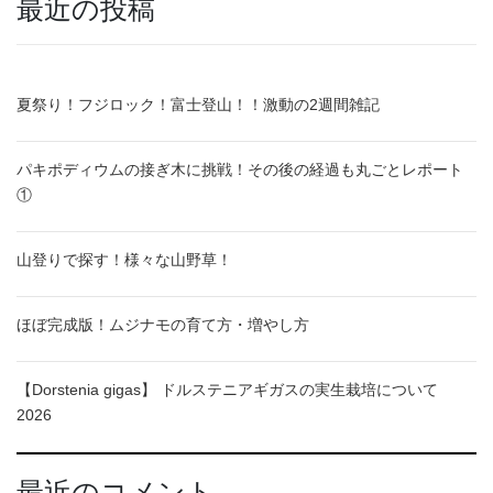
最近の投稿
夏祭り！フジロック！富士登山！！激動の2週間雑記
パキポディウムの接ぎ木に挑戦！その後の経過も丸ごとレポート
①
山登りで探す！様々な山野草！
ほぼ完成版！ムジナモの育て方・増やし方
【Dorstenia gigas】 ドルステニアギガスの実生栽培について
2026
最近のコメント