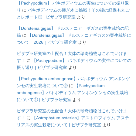
【Pachypodium】 パキポディウムの実生についての振り返
り
に
パキポディウムの接ぎ木に挑戦！その後の経過も丸ご
とレポート① | ビザプラ研究室
より
【Dorstenia gigas】 ドルステニア ギガスの実生栽培の記
録
に
【Dorstenia gigas】 ドルステニアギガスの実生栽培に
ついて 2026 | ビザプラ研究室
より
ビザプラ研究室の土配合！大体の珍奇植物はこれでいけま
す！
に
【Pachypodium】 パキポディウムの実生についての
振り返り | ビザプラ研究室
より
【Pachypodium ambongense】パキポディウム アンボンゲ
ンセの実生栽培について②
に
【Pachypodium
ambongense】パキポディウム アンボンゲンセの実生栽培
について① | ビザプラ研究室
より
ビザプラ研究室の土配合！大体の珍奇植物はこれでいけま
す！
に
【Astrophytum asterias】アストロフィツム アステ
リアスの実生栽培について | ビザプラ研究室
より