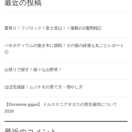
最近の投稿
夏祭り！フジロック！富士登山！！激動の2週間雑記
パキポディウムの接ぎ木に挑戦！その後の経過も丸ごとレポート
①
山登りで探す！様々な山野草！
ほぼ完成版！ムジナモの育て方・増やし方
【Dorstenia gigas】 ドルステニアギガスの実生栽培について
2026
最近のコメント