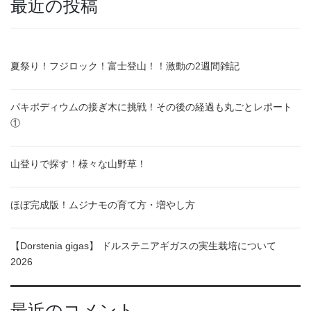
最近の投稿
夏祭り！フジロック！富士登山！！激動の2週間雑記
パキポディウムの接ぎ木に挑戦！その後の経過も丸ごとレポート
①
山登りで探す！様々な山野草！
ほぼ完成版！ムジナモの育て方・増やし方
【Dorstenia gigas】 ドルステニアギガスの実生栽培について
2026
最近のコメント