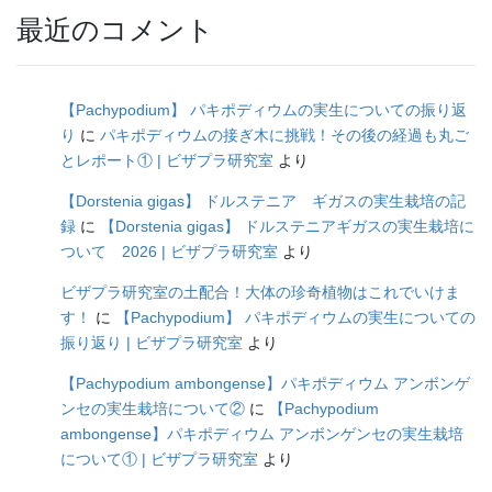
最近のコメント
【Pachypodium】 パキポディウムの実生についての振り返
り
に
パキポディウムの接ぎ木に挑戦！その後の経過も丸ご
とレポート① | ビザプラ研究室
より
【Dorstenia gigas】 ドルステニア ギガスの実生栽培の記
録
に
【Dorstenia gigas】 ドルステニアギガスの実生栽培に
ついて 2026 | ビザプラ研究室
より
ビザプラ研究室の土配合！大体の珍奇植物はこれでいけま
す！
に
【Pachypodium】 パキポディウムの実生についての
振り返り | ビザプラ研究室
より
【Pachypodium ambongense】パキポディウム アンボンゲ
ンセの実生栽培について②
に
【Pachypodium
ambongense】パキポディウム アンボンゲンセの実生栽培
について① | ビザプラ研究室
より